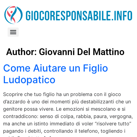
Pubblicità delle scommesse negli stadi, quanto guadagna davvero lo sport?
Quando l’azzardo online arriva nei piccoli Comuni italiani: un fenomeno in crescita
Generazione Schermo: il pericolo invisibile della ludopatia nei bambini di oggi​
Author:
Giovanni Del Mattino
Come Aiutare un Figlio
Ludopatico
Scoprire che tuo figlio ha un problema con il gioco
d’azzardo è uno dei momenti più destabilizzanti che un
genitore possa vivere. Le emozioni si mescolano e si
contraddicono: senso di colpa, rabbia, paura, vergogna,
ma anche un istinto immediato di voler “risolvere tutto”
pagando i debiti, controllando il telefono, togliendo i