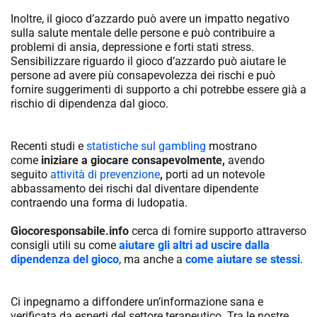
Inoltre, il gioco d’azzardo può avere un impatto negativo
sulla salute mentale delle persone e può contribuire a
problemi di ansia, depressione e forti stati stress.
Sensibilizzare riguardo il gioco d’azzardo può aiutare le
persone ad avere più consapevolezza dei rischi e può
fornire suggerimenti di supporto a chi potrebbe essere già a
rischio di dipendenza dal gioco.
Recenti studi e
statistiche sul gambling
mostrano
come
iniziare a giocare consapevolmente,
avendo
seguito
attività di prevenzione
,
porti ad un notevole
abbassamento dei rischi dal diventare dipendente
contraendo una forma di ludopatia.
Giocoresponsabile.info
cerca di fornire supporto attraverso
consigli utili su come
aiutare gli altri ad uscire dalla
dipendenza del gioco
, ma anche a
come aiutare se stessi
.
Ci inpegnamo a diffondere un’informazione sana e
verificata da esperti del settore terapeutico. Tra le nostre