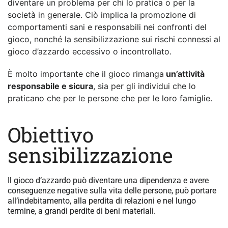
diventare un problema per chi lo pratica o per la
società in generale. Ciò implica la promozione di
comportamenti sani e responsabili nei confronti del
gioco, nonché la sensibilizzazione sui rischi connessi al
gioco d’azzardo eccessivo o incontrollato.
È molto importante che il gioco rimanga
un’attività
responsabile e sicura
, sia per gli individui che lo
praticano che per le persone che per le loro famiglie.
Obiettivo
sensibilizzazione
Il gioco d’azzardo può diventare una dipendenza e avere
conseguenze negative sulla vita delle persone, può portare
all’indebitamento, alla perdita di relazioni e nel lungo
termine, a grandi perdite di beni materiali.