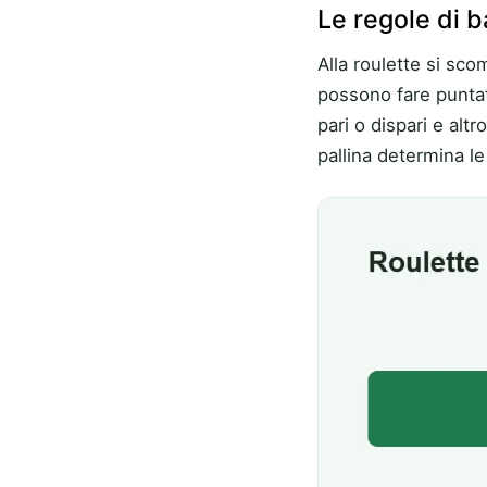
Le regole di 
Alla roulette si sc
possono fare puntat
pari o dispari e altr
pallina determina le