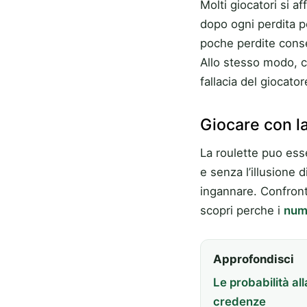
Molti giocatori si a
dopo ogni perdita pe
poche perdite conse
Allo stesso modo, c
fallacia del giocato
Giocare con la
La roulette puo ess
e senza l’illusione 
ingannare. Confronta
scopri perche i
nume
Approfondisci
Le probabilità all
credenze