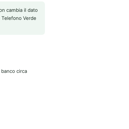
n cambia il dato
l Telefono Verde
 banco circa