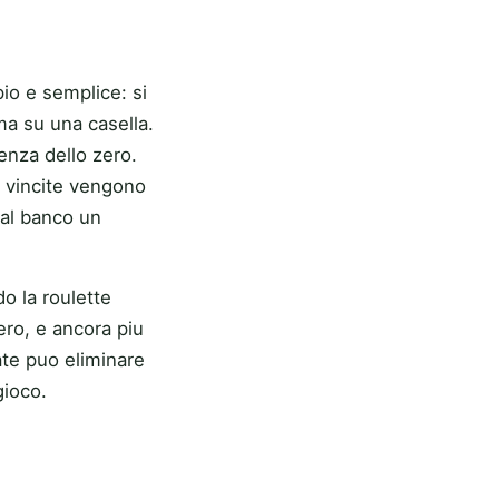
pio e semplice: si
ma su una casella.
senza dello zero.
e vincite vengono
 al banco un
o la roulette
ero, e ancora piu
te puo eliminare
gioco.