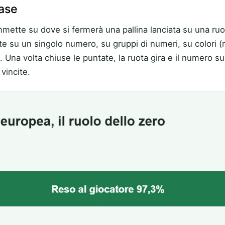
base
ommette su dove si fermerà una pallina lanciata su una ru
e su un singolo numero, su gruppi di numeri, su colori (
o. Una volta chiuse le puntate, la ruota gira e il numero su
 vincite.