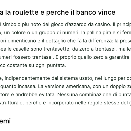
 la roulette e perche il banco vince
il simbolo piu noto del gioco d’azzardo da casino. Il princi
 un colore o un gruppo di numeri, la pallina gira e si fer
ori dimenticano e il dettaglio che fa la differenza: la pre
pea le caselle sono trentasette, da zero a trentasei, ma l
meri fossero trentasei. E proprio quello zero a garantire
co costante su ogni puntata.
e, indipendentemente dal sistema usato, nel lungo period
 quanto incassa. La versione americana, con un doppio z
atore e andrebbe evitata. Nessuna combinazione di punta
trutturale, perche e incorporato nelle regole stesse del 
temi