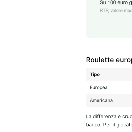
Roulette euro
Tipo
Europea
Americana
La differenza è cruc
banco. Per il gioca