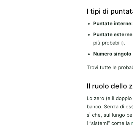
I tipi di punta
Puntate interne:
Puntate esterne
più probabili).
Numero singolo 
Trovi tutte le proba
Il ruolo dello 
Lo zero (e il doppio
banco. Senza di ess
sì che, sul lungo p
i “sistemi” come la