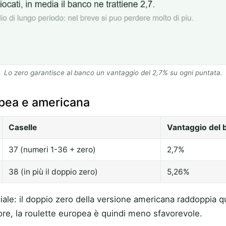
Lo zero garantisce al banco un vantaggio del 2,7% su ogni puntata.
pea e americana
Caselle
Vantaggio del 
37 (numeri 1-36 + zero)
2,7%
38 (in più il doppio zero)
5,26%
iale: il doppio zero della versione americana raddoppia qu
tore, la roulette europea è quindi meno sfavorevole.