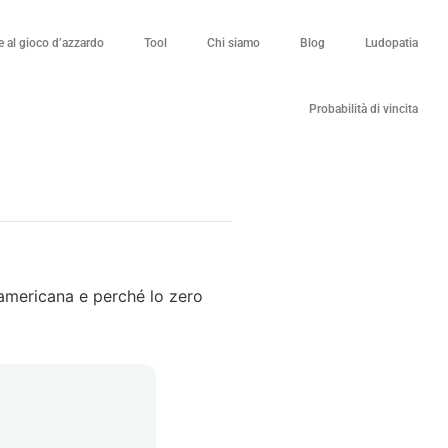
 al gioco d’azzardo
Tool
Chi siamo
Blog
Ludopatia
Probabilità di vincita
e americana e perché lo zero