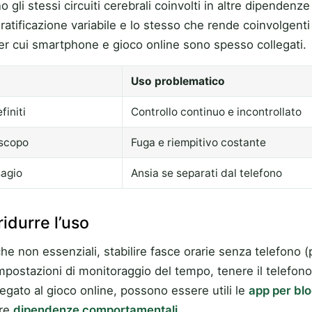
no gli stessi circuiti cerebrali coinvolti in altre dipendenz
tificazione variabile e lo stesso che rende coinvolgenti 
er cui smartphone e gioco online sono spesso collegati.
Uso problematico
initi
Controllo continuo e incontrollato
 scopo
Fuga e riempitivo costante
sagio
Ansia se separati dal telefono
ridurre l’uso
iche non essenziali, stabilire fasce orarie senza telefono (
impostazioni di monitoraggio del tempo, tenere il telefono
 legato al gioco online, possono essere utili le
app per blo
tre
dipendenze comportamentali
.