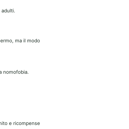
 adulti.
hermo, ma il modo
tta nomofobia.
inito e ricompense