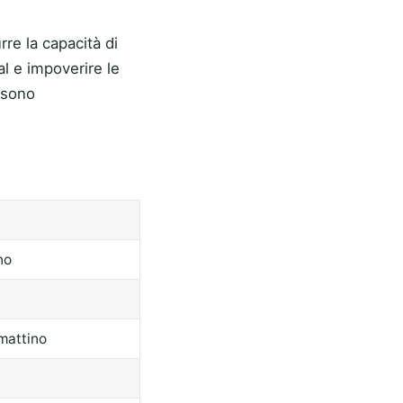
rre la capacità di
l e impoverire le
o sono
no
 mattino