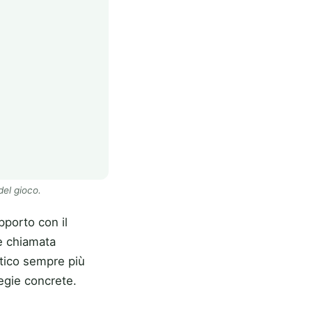
del gioco.
pporto con il
te chiamata
atico sempre più
egie concrete.