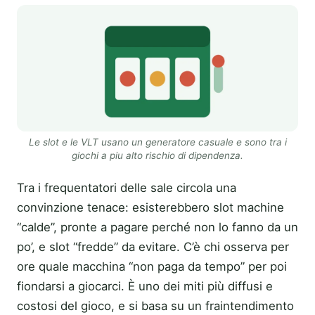
Le slot e le VLT usano un generatore casuale e sono tra i
giochi a piu alto rischio di dipendenza.
Tra i frequentatori delle sale circola una
convinzione tenace: esisterebbero slot machine
“calde”, pronte a pagare perché non lo fanno da un
po’, e slot “fredde” da evitare. C’è chi osserva per
ore quale macchina “non paga da tempo” per poi
fiondarsi a giocarci. È uno dei miti più diffusi e
costosi del gioco, e si basa su un fraintendimento