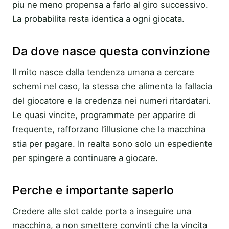
piu ne meno propensa a farlo al giro successivo.
La probabilita resta identica a ogni giocata.
Da dove nasce questa convinzione
Il mito nasce dalla tendenza umana a cercare
schemi nel caso, la stessa che alimenta la fallacia
del giocatore e la credenza nei numeri ritardatari.
Le quasi vincite, programmate per apparire di
frequente, rafforzano l’illusione che la macchina
stia per pagare. In realta sono solo un espediente
per spingere a continuare a giocare.
Perche e importante saperlo
Credere alle slot calde porta a inseguire una
macchina, a non smettere convinti che la vincita