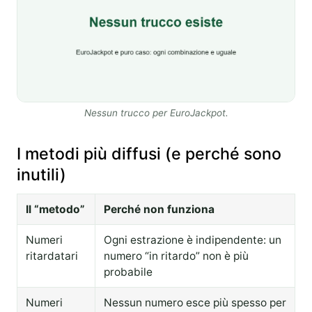
Nessun trucco per EuroJackpot.
I metodi più diffusi (e perché sono
inutili)
Il “metodo”
Perché non funziona
Numeri
Ogni estrazione è indipendente: un
ritardatari
numero “in ritardo” non è più
probabile
Numeri
Nessun numero esce più spesso per