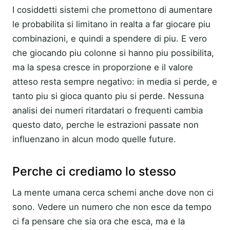
I cosiddetti sistemi che promettono di aumentare
le probabilita si limitano in realta a far giocare piu
combinazioni, e quindi a spendere di piu. E vero
che giocando piu colonne si hanno piu possibilita,
ma la spesa cresce in proporzione e il valore
atteso resta sempre negativo: in media si perde, e
tanto piu si gioca quanto piu si perde. Nessuna
analisi dei numeri ritardatari o frequenti cambia
questo dato, perche le estrazioni passate non
influenzano in alcun modo quelle future.
Perche ci crediamo lo stesso
La mente umana cerca schemi anche dove non ci
sono. Vedere un numero che non esce da tempo
ci fa pensare che sia ora che esca, ma e la