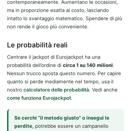
contemporaneamente. Aumentano le occasioni,
ma in proporzione esatta al costo, lasciando
intatto lo svantaggio matematico. Spendere di più
non rende il gioco più conveniente.
Le probabilità reali
Centrare il jackpot di Eurojackpot ha una
probabilità dell’ordine di
circa 1 su 140 milioni
.
Nessun trucco sposta questo numero. Per capire
quanto si perde mediamente nel tempo, usa il
nostro
calcolatore delle probabilità
. Vedi anche
come funziona Eurojackpot
.
Se cerchi “il metodo giusto” o insegui le
perdite,
potrebbe essere un campanello