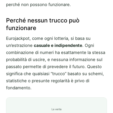
perché non possono funzionare.
Perché nessun trucco può
funzionare
Eurojackpot, come ogni lotteria, si basa su
un’estrazione
casuale e indipendente
. Ogni
combinazione di numeri ha esattamente la stessa
probabilità di uscire, e nessuna informazione sul
passato permette di prevedere il futuro. Questo
significa che qualsiasi “trucco” basato su schemi,
statistiche o presunte regolarità è privo di
fondamento.