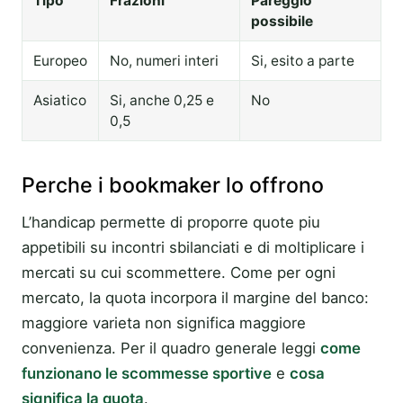
Tipo
Frazioni
Pareggio
possibile
Europeo
No, numeri interi
Si, esito a parte
Asiatico
Si, anche 0,25 e
No
0,5
Perche i bookmaker lo offrono
L’handicap permette di proporre quote piu
appetibili su incontri sbilanciati e di moltiplicare i
mercati su cui scommettere. Come per ogni
mercato, la quota incorpora il margine del banco:
maggiore varieta non significa maggiore
convenienza. Per il quadro generale leggi
come
funzionano le scommesse sportive
e
cosa
significa la quota
.