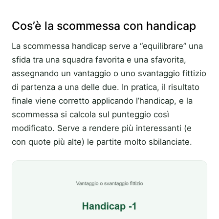
Cos’è la scommessa con handicap
La scommessa handicap serve a “equilibrare” una
sfida tra una squadra favorita e una sfavorita,
assegnando un vantaggio o uno svantaggio fittizio
di partenza a una delle due. In pratica, il risultato
finale viene corretto applicando l’handicap, e la
scommessa si calcola sul punteggio così
modificato. Serve a rendere più interessanti (e
con quote più alte) le partite molto sbilanciate.