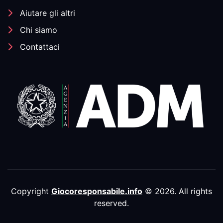
Aiutare gli altri
Chi siamo
Contattaci
Copyright
Giocoresponsabile.info
© 2026. All rights
reserved.