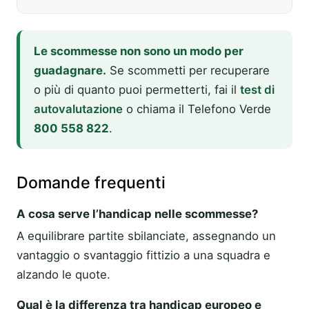
Le scommesse non sono un modo per
guadagnare.
Se scommetti per recuperare
o più di quanto puoi permetterti, fai il
test di
autovalutazione
o chiama il Telefono Verde
800 558 822
.
Domande frequenti
A cosa serve l’handicap nelle scommesse?
A equilibrare partite sbilanciate, assegnando un
vantaggio o svantaggio fittizio a una squadra e
alzando le quote.
Qual è la differenza tra handicap europeo e