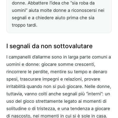
donne. Abbattere l’idea che “sia roba da
uomini” aiuta molte donne a riconoscersi nei
segnali e a chiedere aiuto prima che sia
troppo tardi.
I segnali da non sottovalutare
I campanelli d’allarme sono in larga parte comuni a
uomini e donne: giocare somme crescenti,
rincorrere le perdite, mentire su tempo e denaro
spesi, trascurare impegni e relazioni, provare
irritabilità quando non si può giocare. Nelle donne,
tuttavia, vanno colti anche segnali più “interni”: un
uso del gioco strettamente legato ai momenti di
solitudine o di tristezza, e una tendenza a giocare
di nascosto, nei momenti in cui si è sole in casa.