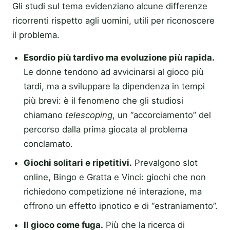
Gli studi sul tema evidenziano alcune differenze
ricorrenti rispetto agli uomini, utili per riconoscere
il problema.
Esordio più tardivo ma evoluzione più rapida.
Le donne tendono ad avvicinarsi al gioco più
tardi, ma a sviluppare la dipendenza in tempi
più brevi: è il fenomeno che gli studiosi
chiamano
telescoping
, un “accorciamento” del
percorso dalla prima giocata al problema
conclamato.
Giochi solitari e ripetitivi.
Prevalgono slot
online, Bingo e Gratta e Vinci: giochi che non
richiedono competizione né interazione, ma
offrono un effetto ipnotico e di “estraniamento”.
Il gioco come fuga.
Più che la ricerca di