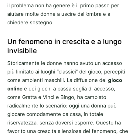
il problema non ha genere è il primo passo per
aiutare molte donne a uscire dall’ombra e a
chiedere sostegno.
Un fenomeno in crescita e a lungo
invisibile
Storicamente le donne hanno avuto un accesso
più limitato ai luoghi “classici” del gioco, percepiti
come ambienti maschili. La diffusione del
gioco
online
e dei giochi a bassa soglia di accesso,
come Gratta e Vinci e Bingo, ha cambiato
radicalmente lo scenario: oggi una donna può
giocare comodamente da casa, in totale
riservatezza, senza doversi esporre. Questo ha
favorito una crescita silenziosa del fenomeno, che