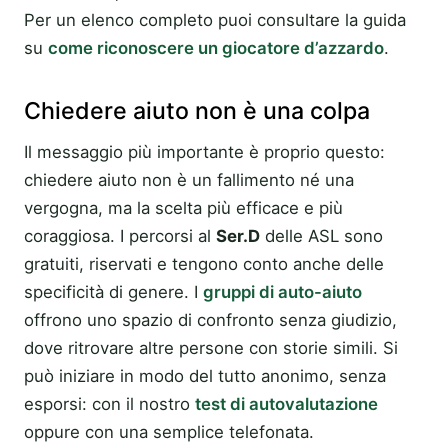
Per un elenco completo puoi consultare la guida
su
come riconoscere un giocatore d’azzardo
.
Chiedere aiuto non è una colpa
Il messaggio più importante è proprio questo:
chiedere aiuto non è un fallimento né una
vergogna, ma la scelta più efficace e più
coraggiosa. I percorsi al
Ser.D
delle ASL sono
gratuiti, riservati e tengono conto anche delle
specificità di genere. I
gruppi di auto-aiuto
offrono uno spazio di confronto senza giudizio,
dove ritrovare altre persone con storie simili. Si
può iniziare in modo del tutto anonimo, senza
esporsi: con il nostro
test di autovalutazione
oppure con una semplice telefonata.