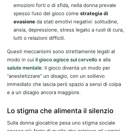
emozioni forti o di sfida, nella donna prevale
spesso l’uso del gioco come
strategia di
evasione
da stati emotivi negativi: solitudine,
ansia, depressione, stress legato a ruoli di cura,
lutti o relazioni difficili.
Questi meccanismi sono strettamente legati al
modo in cui
il gioco agisce sul cervello
e alla
salute mentale
: il gioco diventa un modo per
“anestetizzare” un disagio, con un sollievo
immediato che lascia però spazio a sensi di colpa
e a un disagio ancora maggiore.
Lo stigma che alimenta il silenzio
Sulla donna giocatrice pesa uno stigma sociale
spesso più forte di quello che colpisce gli uomini,