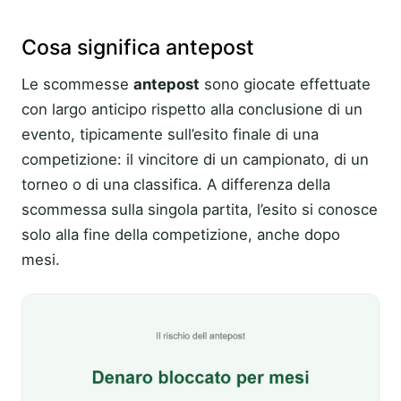
Cosa significa antepost
Le scommesse
antepost
sono giocate effettuate
con largo anticipo rispetto alla conclusione di un
evento, tipicamente sull’esito finale di una
competizione: il vincitore di un campionato, di un
torneo o di una classifica. A differenza della
scommessa sulla singola partita, l’esito si conosce
solo alla fine della competizione, anche dopo
mesi.