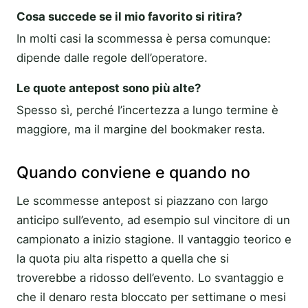
Cosa succede se il mio favorito si ritira?
In molti casi la scommessa è persa comunque:
dipende dalle regole dell’operatore.
Le quote antepost sono più alte?
Spesso sì, perché l’incertezza a lungo termine è
maggiore, ma il margine del bookmaker resta.
Quando conviene e quando no
Le scommesse antepost si piazzano con largo
anticipo sull’evento, ad esempio sul vincitore di un
campionato a inizio stagione. Il vantaggio teorico e
la quota piu alta rispetto a quella che si
troverebbe a ridosso dell’evento. Lo svantaggio e
che il denaro resta bloccato per settimane o mesi