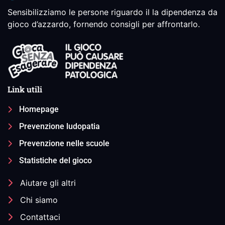
Sensibilizziamo le persone riguardo il la dipendenza da
gioco d’azzardo, fornendo consigli per affrontarlo.
Link utili
Homepage
Prevenzione ludopatia
Prevenzione nelle scuole
Statistiche del gioco
Aiutare gli altri
Chi siamo
Contattaci