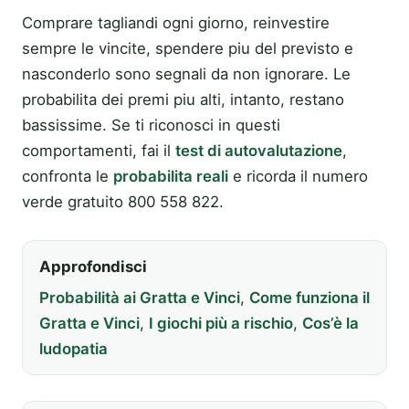
Comprare tagliandi ogni giorno, reinvestire
sempre le vincite, spendere piu del previsto e
nasconderlo sono segnali da non ignorare. Le
probabilita dei premi piu alti, intanto, restano
bassissime. Se ti riconosci in questi
comportamenti, fai il
test di autovalutazione
,
confronta le
probabilita reali
e ricorda il numero
verde gratuito 800 558 822.
Approfondisci
Probabilità ai Gratta e Vinci
,
Come funziona il
Gratta e Vinci
,
I giochi più a rischio
,
Cos’è la
ludopatia