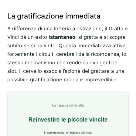
La gratificazione immediata
A differenza di una lotteria a estrazione, il Gratta e
Vinci dà un esito
istantaneo
: si gratta e si scopre
subito se si ha vinto. Questa immediatezza attiva
fortemente i circuiti cerebrali della ricompensa, lo
stesso meccanismo che rende coinvolgenti le
slot. Il cervello associa l’azione del grattare a una
possibile gratificazione rapida e imprevedibile.