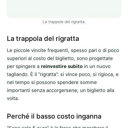
La trappola del rigratta.
La trappola del rigratta
Le piccole vincite frequenti, spesso pari o di poco
superiori al costo del biglietto, sono progettate
per spingere a
reinvestire subito
in un nuovo
tagliando. È il “rigratta”: si vince poco, si rigioca, e
nel tempo si possono spendere somme
importanti senza accorgersene, un biglietto alla
volta.
Perché il basso costo inganna
“Sono solo 5 euro” è la frase che maschera il